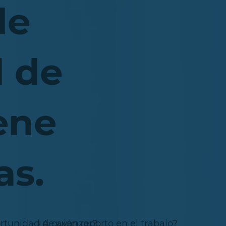
de
l de
iene
as.
ortunidad de avanzar?
¿A quién reporto en el trabajo?