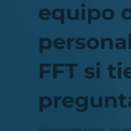
equipo 
persona
FFT si t
pregunt
Quiero aprender y crecer, ¿hay op