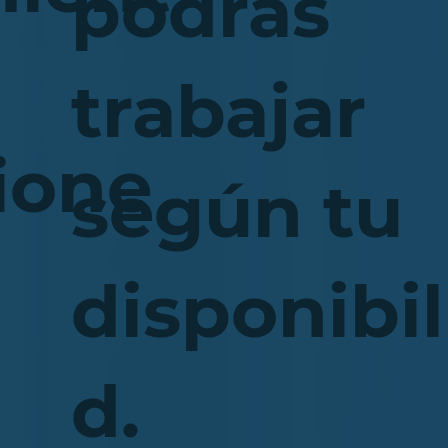
podrás
á
trabajar
ione
según tu
disponibil
d.