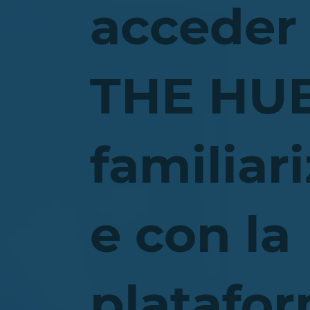
acceder
THE HUB
familiar
e con la
platafor