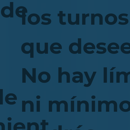
 de
los turnos
que desee
No hay lí
de
ni mínimo
mient