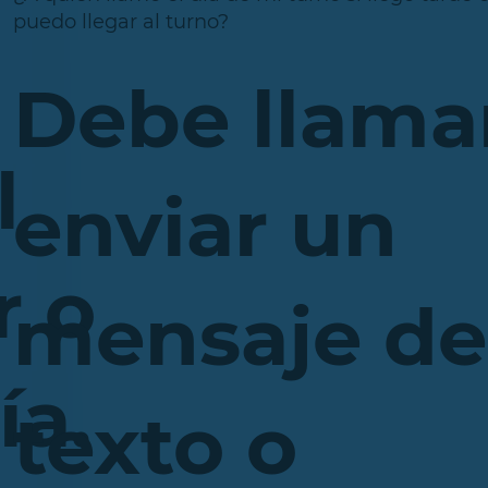
puedo llegar al turno?
Debe llama
l
enviar un
r o
mensaje de
ía.
texto o