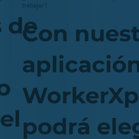
trabajar?
 de
Con nuest
aplicació
o
WorkerXp
el
podrá ele