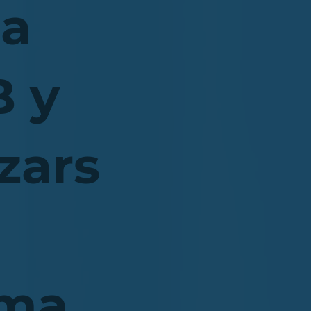
 a
 y
izars
ma.