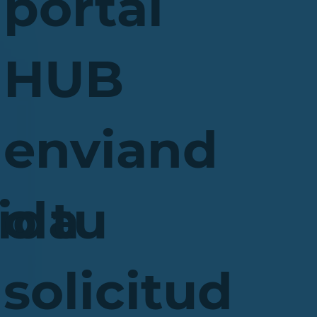
portal
HUB
enviand
ida
o tu
solicitud