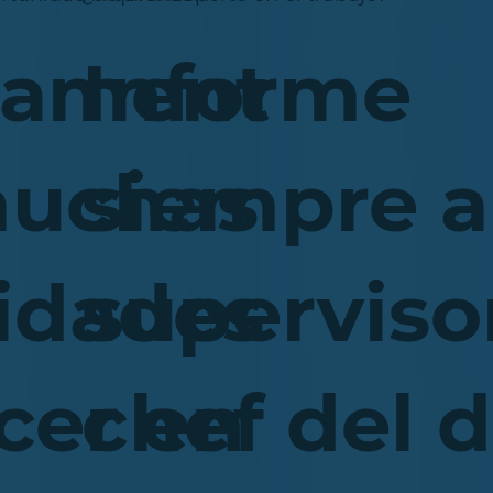
tament
Informe
muchas
siempre a
idades
superviso
cer en
chef del d