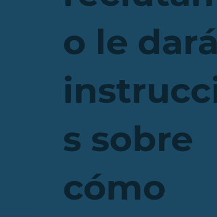
o le dar
instrucc
s sobre
cómo