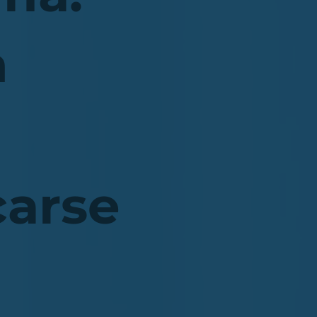
n
arse