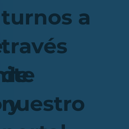
turnos a
.
través
mite
de
 y
nuestro